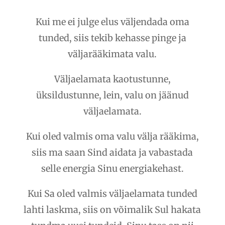
valu.
Kui me ei julge elus väljendada oma
Väljaelamata
tunded, siis tekib kehasse pinge ja
ja
väljarääkimata valu.
väljarääkimata
tunded
Väljaelamata kaotustunne,
ja
üksildustunne, lein, valu on jäänud
sõnad.
väljaelamata.
quantity
Kui oled valmis oma valu välja rääkima,
siis ma saan Sind aidata ja vabastada
selle energia Sinu energiakehast.
Kui Sa oled valmis väljaelamata tunded
lahti laskma, siis on võimalik Sul hakata