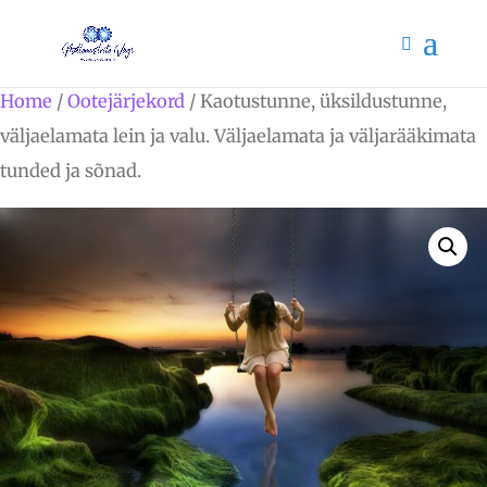
Home
/
Ootejärjekord
/ Kaotustunne, üksildustunne,
väljaelamata lein ja valu. Väljaelamata ja väljarääkimata
tunded ja sõnad.