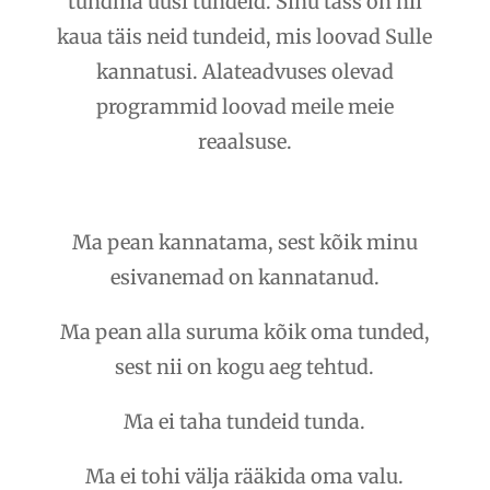
tundma uusi tundeid. Sinu tass on nii
kaua täis neid tundeid, mis loovad Sulle
kannatusi. Alateadvuses olevad
programmid loovad meile meie
reaalsuse.
Ma pean kannatama, sest kõik minu
esivanemad on kannatanud.
Ma pean alla suruma kõik oma tunded,
sest nii on kogu aeg tehtud.
Ma ei taha tundeid tunda.
Ma ei tohi välja rääkida oma valu.