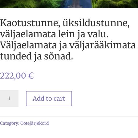
Kaotustunne, üksildustunne,
väljaelamata lein ja valu.
Väljaelamata ja väljarääkimata
tunded ja sõnad.
222,00
€
Kaotustunne,
Add to cart
üksildustunne,
väljaelamata
lein
Category:
Ootejärjekord
ja