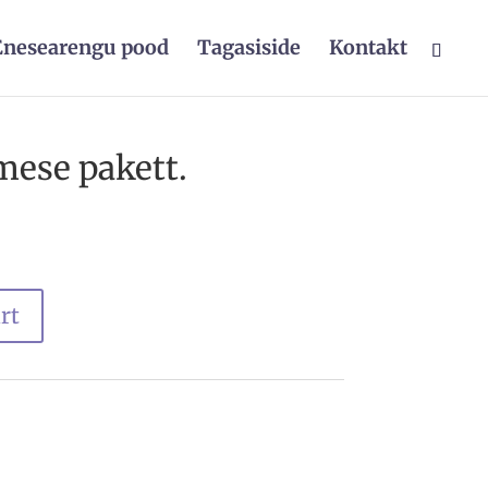
Enesearengu pood
Tagasiside
Kontakt
mese pakett.
rt