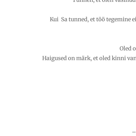
Kui Sa tunned, et töö tegemine ei
Oled o
Haigused on märk, et oled kinni va
–