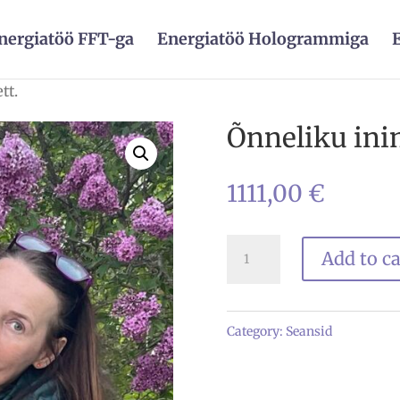
nergiatöö FFT-ga
Energiatöö Hologrammiga
tt.
Õnneliku ini
1111,00
€
Õnneliku
Add to ca
inimese
pakett.
Category:
Seansid
quantity